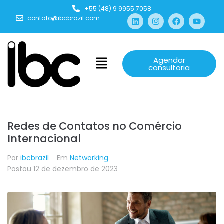
+55 (48) 9 9955 7058
contato@ibcbrazil.com
Agendar
consultoria
Redes de Contatos no Comércio
Internacional
Por
ibcbrazil
Em
Networking
Postou
12 de dezembro de 2023